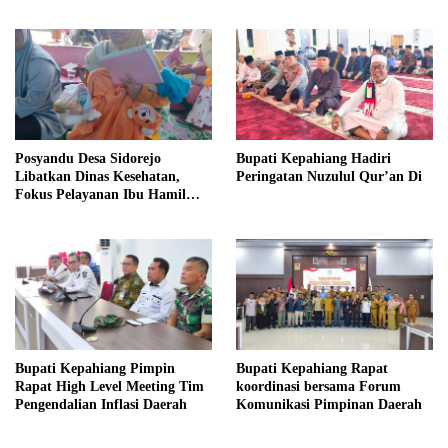
Kapasitas Pengurus
Program dan Ajak Warga
Bersatu
Posyandu Desa Sidorejo
Bupati Kepahiang Hadiri
Libatkan Dinas Kesehatan,
Peringatan Nuzulul Qur’an Di
Fokus Pelayanan Ibu Hamil
hingga Lansia
Bupati Kepahiang Pimpin
Bupati Kepahiang Rapat
Rapat High Level Meeting Tim
koordinasi bersama Forum
Pengendalian Inflasi Daerah
Komunikasi Pimpinan Daerah