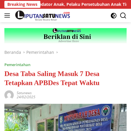
Langsung
at bagi Predator Anak, Pelaku Persetubuhan Anak Tiri Dituntut
Breaking News
ke
konten
Beranda
Pemerintahan
Pemerintahan
Desa Taba Saling Masuk 7 Desa
Tetapkan APBDes Tepat Waktu
Satunews
24/02/2025