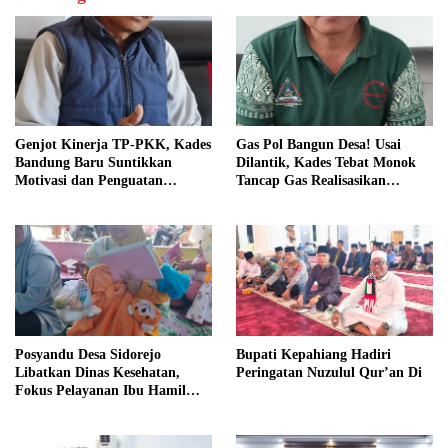
Genjot Kinerja TP-PKK, Kades
Gas Pol Bangun Desa! Usai
Bandung Baru Suntikkan
Dilantik, Kades Tebat Monok
Motivasi dan Penguatan
Tancap Gas Realisasikan
Kapasitas Pengurus
Program dan Ajak Warga
Bersatu
Posyandu Desa Sidorejo
Bupati Kepahiang Hadiri
Libatkan Dinas Kesehatan,
Peringatan Nuzulul Qur’an Di
Fokus Pelayanan Ibu Hamil
hingga Lansia