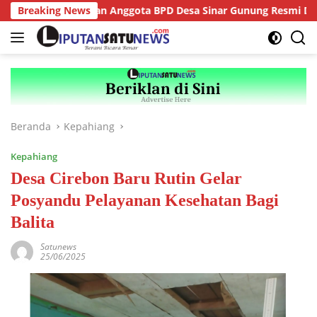
Langsung
Ketua dan Anggota BPD Desa Sinar Gunung Resmi Dilantik, Siap
Breaking News
ke
konten
Beranda
Kepahiang
Kepahiang
Desa Cirebon Baru Rutin Gelar
Posyandu Pelayanan Kesehatan Bagi
Balita
Satunews
25/06/2025