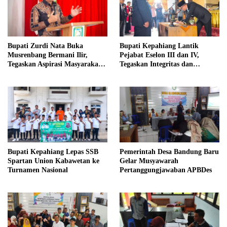
Bupati Zurdi Nata Buka
Bupati Kepahiang Lantik
Musrenbang Bermani Ilir,
Pejabat Eselon III dan IV,
Tegaskan Aspirasi Masyarakat
Tegaskan Integritas dan
Jadi Dasar Pembangunan 2027
Pelayanan Maksimal untuk
Masyarakat
Bupati Kepahiang Lepas SSB
Pemerintah Desa Bandung Baru
Spartan Union Kabawetan ke
Gelar Musyawarah
Turnamen Nasional
Pertanggungjawaban APBDes