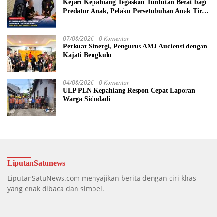
Kejari Kepahiang Tegaskan Tuntutan Berat bagi
Predator Anak, Pelaku Persetubuhan Anak Tiri
Dituntut 19 Tahun Penjara, Vonis Hakim 18
Tahun Penjara
07/08/2026
0 Komentar
Perkuat Sinergi, Pengurus AMJ Audiensi dengan
Kajati Bengkulu
04/08/2026
0 Komentar
ULP PLN Kepahiang Respon Cepat Laporan
Warga Sidodadi
LiputanSatunews
LiputanSatuNews.com menyajikan berita dengan ciri khas
yang enak dibaca dan simpel.