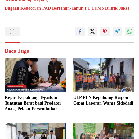
Dugaan Kebocoran PAD Bertahun-Tahun PT TUMS Dilirik Jaksa
Baca Juga
Kejari Kepahiang Tegaskan
ULP PLN Kepahiang Respon
Tuntutan Berat bagi Predator
Cepat Laporan Warga Sidodadi
Anak, Pelaku Persetubuhan
Anak Tiri Dituntut 19 Tahun
Penjara, Vonis Hakim 18 Tahun
Penjara