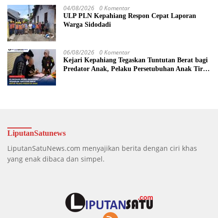
04/08/2026
0 Komentar
ULP PLN Kepahiang Respon Cepat Laporan
Warga Sidodadi
06/08/2026
0 Komentar
Kejari Kepahiang Tegaskan Tuntutan Berat bagi
Predator Anak, Pelaku Persetubuhan Anak Tiri
Dituntut 19 Tahun Penjara, Vonis Hakim 18
Tahun Penjara
LiputanSatunews
LiputanSatuNews.com menyajikan berita dengan ciri khas
yang enak dibaca dan simpel.