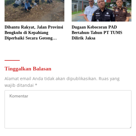
Dibantu Rakyat, Jalan Provinsi
Dugaan Kebocoran PAD
Bengkulu di Kepahiang
Bertahun-Tahun PT TUMS
Diperbaiki Secara Gotong
Dilirik Jaksa
Royong
Tinggalkan Balasan
Alamat email Anda tidak akan dipublikasikan.
Ruas yang
wajib ditandai
*