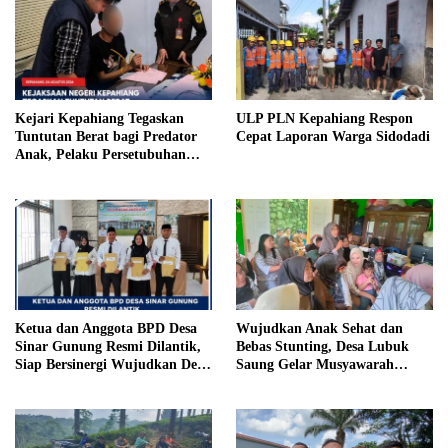
Kejari Kepahiang Tegaskan
ULP PLN Kepahiang Respon
Tuntutan Berat bagi Predator
Cepat Laporan Warga Sidodadi
Anak, Pelaku Persetubuhan
Anak Tiri Dituntut 19 Tahun
Penjara, Vonis Hakim 18 Tahun
Penjara
Ketua dan Anggota BPD Desa
Wujudkan Anak Sehat dan
Sinar Gunung Resmi Dilantik,
Bebas Stunting, Desa Lubuk
Siap Bersinergi Wujudkan Desa
Saung Gelar Musyawarah
yang Maju
Bersama