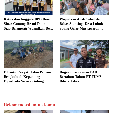
Ketua dan Anggota BPD Desa
Wujudkan Anak Sehat dan
Sinar Gunung Resmi Dilantik,
Bebas Stunting, Desa Lubuk
Siap Bersinergi Wujudkan Desa
Saung Gelar Musyawarah
yang Maju
Bersama
Dibantu Rakyat, Jalan Provinsi
Dugaan Kebocoran PAD
Bengkulu di Kepahiang
Bertahun-Tahun PT TUMS
Diperbaiki Secara Gotong
Dilirik Jaksa
Royong
Rekomendasi untuk kamu