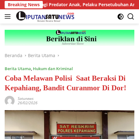
Langsung
n Berat bagi Predator Anak, Pelaku Persetubuhan Anak Tiri Ditu
Breaking News
ke
konten
Beranda
Berita Utama
Berita Utama
,
Hukum dan Kriminal
Coba Melawan Polisi Saat Beraksi Di
Kepahiang, Bandit Curanmor Di Dor!
Satunews
26/02/2026