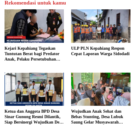
Rekomendasi untuk kamu
Kejari Kepahiang Tegaskan
ULP PLN Kepahiang Respon
Tuntutan Berat bagi Predator
Cepat Laporan Warga Sidodadi
Anak, Pelaku Persetubuhan
Anak Tiri Dituntut 19 Tahun
Penjara, Vonis Hakim 18 Tahun
Penjara
Ketua dan Anggota BPD Desa
Wujudkan Anak Sehat dan
Sinar Gunung Resmi Dilantik,
Bebas Stunting, Desa Lubuk
Siap Bersinergi Wujudkan Desa
Saung Gelar Musyawarah
yang Maju
Bersama