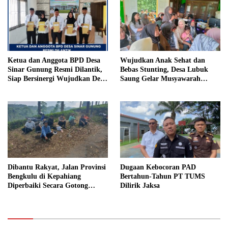
Ketua dan Anggota BPD Desa
Wujudkan Anak Sehat dan
Sinar Gunung Resmi Dilantik,
Bebas Stunting, Desa Lubuk
Siap Bersinergi Wujudkan Desa
Saung Gelar Musyawarah
yang Maju
Bersama
Dibantu Rakyat, Jalan Provinsi
Dugaan Kebocoran PAD
Bengkulu di Kepahiang
Bertahun-Tahun PT TUMS
Diperbaiki Secara Gotong
Dilirik Jaksa
Royong