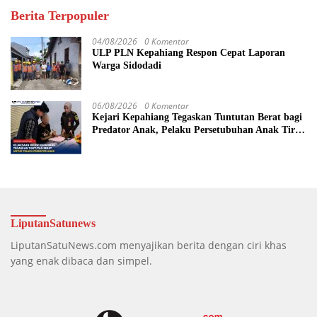
Berita Terpopuler
04/08/2026
0 Komentar
ULP PLN Kepahiang Respon Cepat Laporan
Warga Sidodadi
06/08/2026
0 Komentar
Kejari Kepahiang Tegaskan Tuntutan Berat bagi
Predator Anak, Pelaku Persetubuhan Anak Tiri
Dituntut 19 Tahun Penjara, Vonis Hakim 18
Tahun Penjara
LiputanSatunews
LiputanSatuNews.com menyajikan berita dengan ciri khas
yang enak dibaca dan simpel.