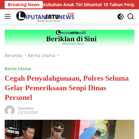
Langsung
, Pelaku Persetubuhan Anak Tiri Dituntut 19 Tahun Penjara, Von
Breaking News
ke
konten
Beranda
Berita Utama
Berita Utama
Cegah Penyalahgunaan, Polres Seluma
Gelar Pemeriksaan Senpi Dinas
Personel
Satunews
23/12/2024