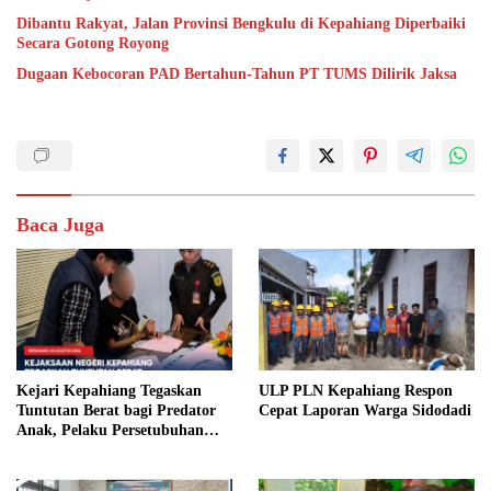
Dibantu Rakyat, Jalan Provinsi Bengkulu di Kepahiang Diperbaiki
Secara Gotong Royong
Dugaan Kebocoran PAD Bertahun-Tahun PT TUMS Dilirik Jaksa
Baca Juga
Kejari Kepahiang Tegaskan
ULP PLN Kepahiang Respon
Tuntutan Berat bagi Predator
Cepat Laporan Warga Sidodadi
Anak, Pelaku Persetubuhan
Anak Tiri Dituntut 19 Tahun
Penjara, Vonis Hakim 18 Tahun
Penjara