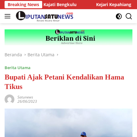
Langsung
nsi dengan Kajati Bengkulu
Breaking News
Kejari Kepahiang Tegaskan T
ke
konten
Beranda
Berita Utama
Berita Utama
Bupati Ajak Petani Kendalikan Hama
Tikus
Satunews
26/06/2023