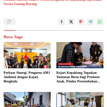
Secara Gotong Royong
Baca Juga
Perkuat Sinergi, Pengurus AMJ
Kejari Kepahiang Tegaskan
Audiensi dengan Kajati
Tuntutan Berat bagi Predator
Bengkulu
Anak, Pelaku Persetubuhan
Anak Tiri Dituntut 19 Tahun
Penjara, Vonis Hakim 18 Tahun
Penjara