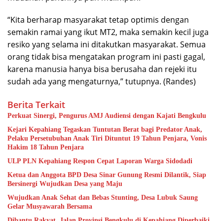
“Kita berharap masyarakat tetap optimis dengan
semakin ramai yang ikut MT2, maka semakin kecil juga
resiko yang selama ini ditakutkan masyarakat. Semua
orang tidak bisa mengatakan program ini pasti gagal,
karena manusia hanya bisa berusaha dan rejeki itu
sudah ada yang mengaturnya,” tutupnya. (Randes)
Berita Terkait
Perkuat Sinergi, Pengurus AMJ Audiensi dengan Kajati Bengkulu
Kejari Kepahiang Tegaskan Tuntutan Berat bagi Predator Anak,
Pelaku Persetubuhan Anak Tiri Dituntut 19 Tahun Penjara, Vonis
Hakim 18 Tahun Penjara
ULP PLN Kepahiang Respon Cepat Laporan Warga Sidodadi
Ketua dan Anggota BPD Desa Sinar Gunung Resmi Dilantik, Siap
Bersinergi Wujudkan Desa yang Maju
Wujudkan Anak Sehat dan Bebas Stunting, Desa Lubuk Saung
Gelar Musyawarah Bersama
Dibantu Rakyat, Jalan Provinsi Bengkulu di Kepahiang Diperbaiki