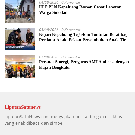
04/08/2026
0 Komentar
ULP PLN Kepahiang Respon Cepat Laporan
Warga Sidodadi
06/08/2026
0 Komentar
Kejari Kepahiang Tegaskan Tuntutan Berat bagi
Predator Anak, Pelaku Persetubuhan Anak Tiri
Dituntut 19 Tahun Penjara, Vonis Hakim 18
Tahun Penjara
07/08/2026
0 Komentar
Perkuat Sinergi, Pengurus AMJ Audiensi dengan
Kajati Bengkulu
LiputanSatunews
LiputanSatuNews.com menyajikan berita dengan ciri khas
yang enak dibaca dan simpel.