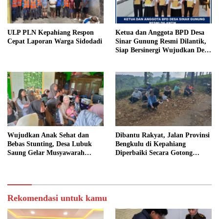
ULP PLN Kepahiang Respon
Ketua dan Anggota BPD Desa
Cepat Laporan Warga Sidodadi
Sinar Gunung Resmi Dilantik,
Siap Bersinergi Wujudkan Desa
yang Maju
Wujudkan Anak Sehat dan
Dibantu Rakyat, Jalan Provinsi
Bebas Stunting, Desa Lubuk
Bengkulu di Kepahiang
Saung Gelar Musyawarah
Diperbaiki Secara Gotong
Bersama
Royong
Rekomendasi untuk kamu