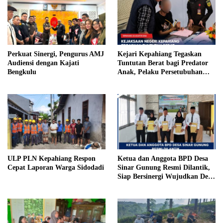
Perkuat Sinergi, Pengurus AMJ
Kejari Kepahiang Tegaskan
Audiensi dengan Kajati
Tuntutan Berat bagi Predator
Bengkulu
Anak, Pelaku Persetubuhan
Anak Tiri Dituntut 19 Tahun
Penjara, Vonis Hakim 18 Tahun
Penjara
ULP PLN Kepahiang Respon
Ketua dan Anggota BPD Desa
Cepat Laporan Warga Sidodadi
Sinar Gunung Resmi Dilantik,
Siap Bersinergi Wujudkan Desa
yang Maju