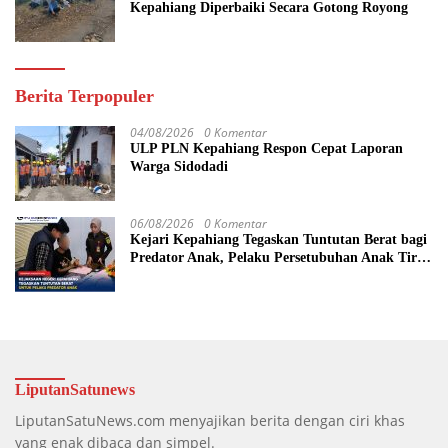
Kepahiang Diperbaiki Secara Gotong Royong
Berita Terpopuler
04/08/2026
0 Komentar
ULP PLN Kepahiang Respon Cepat Laporan
Warga Sidodadi
06/08/2026
0 Komentar
Kejari Kepahiang Tegaskan Tuntutan Berat bagi
Predator Anak, Pelaku Persetubuhan Anak Tiri
Dituntut 19 Tahun Penjara, Vonis Hakim 18
Tahun Penjara
LiputanSatunews
LiputanSatuNews.com menyajikan berita dengan ciri khas
yang enak dibaca dan simpel.