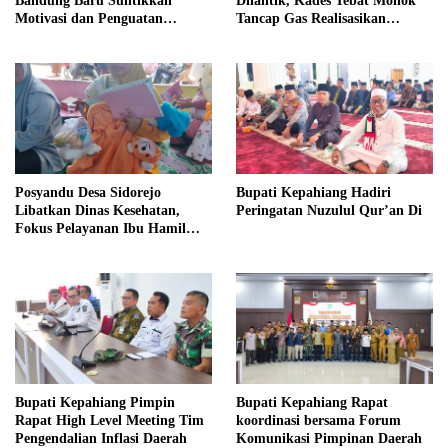
Bandung Baru Suntikkan
Dilantik, Kades Tebat Monok
Motivasi dan Penguatan
Tancap Gas Realisasikan
Kapasitas Pengurus
Program dan Ajak Warga
Bersatu
Posyandu Desa Sidorejo
Bupati Kepahiang Hadiri
Libatkan Dinas Kesehatan,
Peringatan Nuzulul Qur’an Di
Fokus Pelayanan Ibu Hamil
hingga Lansia
Bupati Kepahiang Pimpin
Bupati Kepahiang Rapat
Rapat High Level Meeting Tim
koordinasi bersama Forum
Pengendalian Inflasi Daerah
Komunikasi Pimpinan Daerah