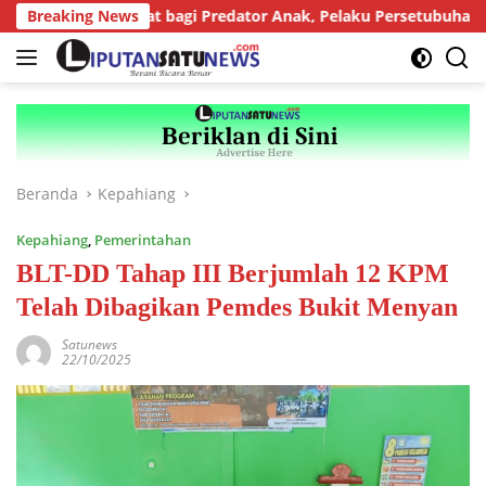
Langsung
ntutan Berat bagi Predator Anak, Pelaku Persetubuhan Anak Tiri
Breaking News
ke
konten
Beranda
Kepahiang
Kepahiang
,
Pemerintahan
BLT-DD Tahap III Berjumlah 12 KPM
Telah Dibagikan Pemdes Bukit Menyan
Satunews
22/10/2025