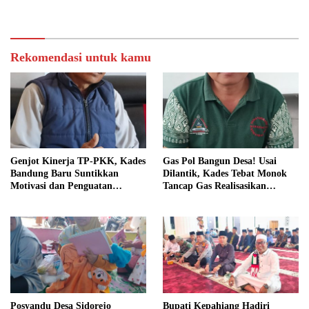
Rekomendasi untuk kamu
Genjot Kinerja TP-PKK, Kades
Gas Pol Bangun Desa! Usai
Bandung Baru Suntikkan
Dilantik, Kades Tebat Monok
Motivasi dan Penguatan
Tancap Gas Realisasikan
Kapasitas Pengurus
Program dan Ajak Warga
Bersatu
Posyandu Desa Sidorejo
Bupati Kepahiang Hadiri