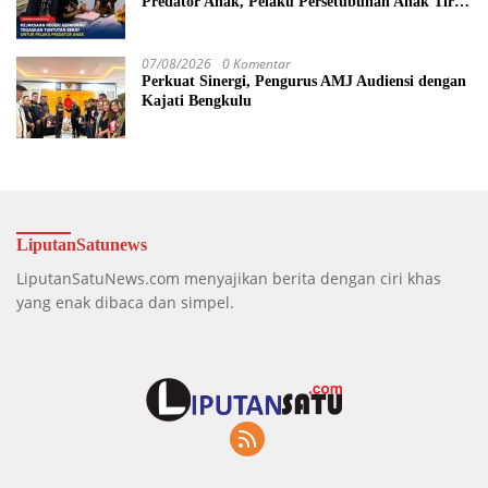
Predator Anak, Pelaku Persetubuhan Anak Tiri
Dituntut 19 Tahun Penjara, Vonis Hakim 18
Tahun Penjara
07/08/2026
0 Komentar
Perkuat Sinergi, Pengurus AMJ Audiensi dengan
Kajati Bengkulu
LiputanSatunews
LiputanSatuNews.com menyajikan berita dengan ciri khas
yang enak dibaca dan simpel.