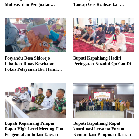
Motivasi dan Penguatan
Tancap Gas Realisasikan
Kapasitas Pengurus
Program dan Ajak Warga
Bersatu
Posyandu Desa Sidorejo
Bupati Kepahiang Hadiri
Libatkan Dinas Kesehatan,
Peringatan Nuzulul Qur’an Di
Fokus Pelayanan Ibu Hamil
hingga Lansia
Bupati Kepahiang Pimpin
Bupati Kepahiang Rapat
Rapat High Level Meeting Tim
koordinasi bersama Forum
Pengendalian Inflasi Daerah
Komunikasi Pimpinan Daerah