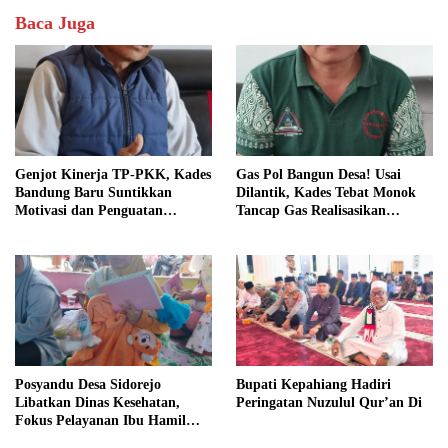
Baca Juga
Genjot Kinerja TP-PKK, Kades
Gas Pol Bangun Desa! Usai
Bandung Baru Suntikkan
Dilantik, Kades Tebat Monok
Motivasi dan Penguatan
Tancap Gas Realisasikan
Kapasitas Pengurus
Program dan Ajak Warga
Bersatu
Posyandu Desa Sidorejo
Bupati Kepahiang Hadiri
Libatkan Dinas Kesehatan,
Peringatan Nuzulul Qur’an Di
Fokus Pelayanan Ibu Hamil
hingga Lansia