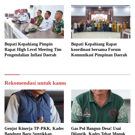
Bupati Kepahiang Pimpin
Bupati Kepahiang Rapat
Rapat High Level Meeting Tim
koordinasi bersama Forum
Pengendalian Inflasi Daerah
Komunikasi Pimpinan Daerah
Rekomendasi untuk kamu
Genjot Kinerja TP-PKK, Kades
Gas Pol Bangun Desa! Usai
Bandung Baru Suntikkan
Dilantik, Kades Tebat Monok