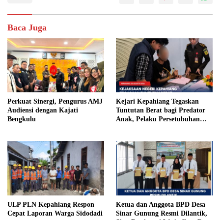
Baca Juga
Perkuat Sinergi, Pengurus AMJ
Kejari Kepahiang Tegaskan
Audiensi dengan Kajati
Tuntutan Berat bagi Predator
Bengkulu
Anak, Pelaku Persetubuhan
Anak Tiri Dituntut 19 Tahun
Penjara, Vonis Hakim 18 Tahun
Penjara
ULP PLN Kepahiang Respon
Ketua dan Anggota BPD Desa
Cepat Laporan Warga Sidodadi
Sinar Gunung Resmi Dilantik,