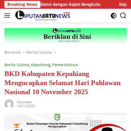
Langsung
gurus AMJ Audiensi dengan Kajati Bengkulu
Breaking News
Kejari Kepah
ke
konten
Beranda
Berita Utama
Berita Utama
,
Kepahiang
,
Pemerintahan
BKD Kabupaten Kepahiang
Mengucapkan Selamat Hari Pahlawan
Nasional 10 November 2025
Satunews
10/11/2025