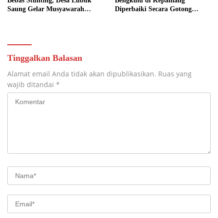
Bebas Stunting, Desa Lubuk
Bengkulu di Kepahiang
Saung Gelar Musyawarah
Diperbaiki Secara Gotong
Bersama
Royong
Tinggalkan Balasan
Alamat email Anda tidak akan dipublikasikan.
Ruas yang
wajib ditandai
*