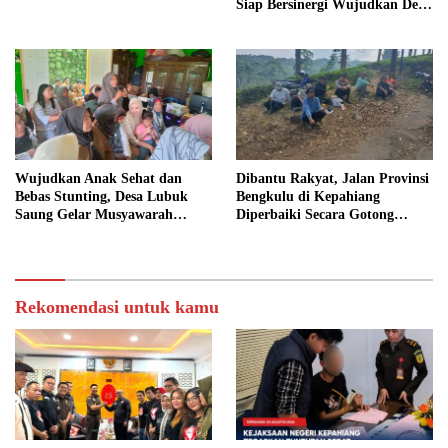
Siap Bersinergi Wujudkan Desa
yang Maju
Wujudkan Anak Sehat dan
Dibantu Rakyat, Jalan Provinsi
Bebas Stunting, Desa Lubuk
Bengkulu di Kepahiang
Saung Gelar Musyawarah
Diperbaiki Secara Gotong
Bersama
Royong
Rekomendasi untuk kamu