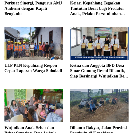
Perkuat Sinergi, Pengurus AMJ
Kejari Kepahiang Tegaskan
Audiensi dengan Kajati
Tuntutan Berat bagi Predator
Bengkulu
Anak, Pelaku Persetubuhan
Anak Tiri Dituntut 19 Tahun
Penjara, Vonis Hakim 18 Tahun
Penjara
ULP PLN Kepahiang Respon
Ketua dan Anggota BPD Desa
Cepat Laporan Warga Sidodadi
Sinar Gunung Resmi Dilantik,
Siap Bersinergi Wujudkan Desa
yang Maju
Wujudkan Anak Sehat dan
Dibantu Rakyat, Jalan Provinsi