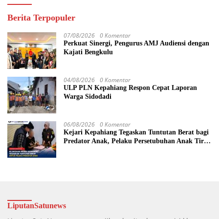
Berita Terpopuler
07/08/2026
0 Komentar
Perkuat Sinergi, Pengurus AMJ Audiensi dengan
Kajati Bengkulu
04/08/2026
0 Komentar
ULP PLN Kepahiang Respon Cepat Laporan
Warga Sidodadi
06/08/2026
0 Komentar
Kejari Kepahiang Tegaskan Tuntutan Berat bagi
Predator Anak, Pelaku Persetubuhan Anak Tiri
Dituntut 19 Tahun Penjara, Vonis Hakim 18
Tahun Penjara
LiputanSatunews