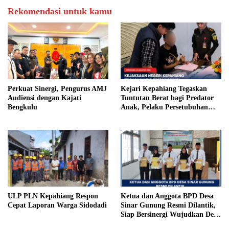
Rekomendasi untuk kamu
Perkuat Sinergi, Pengurus AMJ
Kejari Kepahiang Tegaskan
Audiensi dengan Kajati
Tuntutan Berat bagi Predator
Bengkulu
Anak, Pelaku Persetubuhan
Anak Tiri Dituntut 19 Tahun
Penjara, Vonis Hakim 18 Tahun
Penjara
ULP PLN Kepahiang Respon
Ketua dan Anggota BPD Desa
Cepat Laporan Warga Sidodadi
Sinar Gunung Resmi Dilantik,
Siap Bersinergi Wujudkan Desa
yang Maju