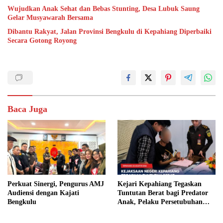
Wujudkan Anak Sehat dan Bebas Stunting, Desa Lubuk Saung
Gelar Musyawarah Bersama
Dibantu Rakyat, Jalan Provinsi Bengkulu di Kepahiang Diperbaiki
Secara Gotong Royong
Baca Juga
Perkuat Sinergi, Pengurus AMJ
Kejari Kepahiang Tegaskan
Audiensi dengan Kajati
Tuntutan Berat bagi Predator
Bengkulu
Anak, Pelaku Persetubuhan
Anak Tiri Dituntut 19 Tahun
Penjara, Vonis Hakim 18 Tahun