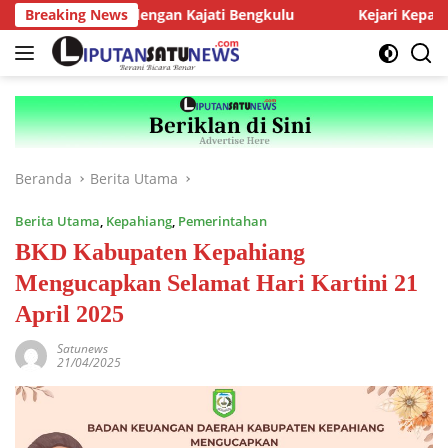
Langsung
MJ Audiensi dengan Kajati Bengkulu
Breaking News
Kejari Kepahiang Te
ke
konten
Beranda
Berita Utama
Berita Utama
,
Kepahiang
,
Pemerintahan
BKD Kabupaten Kepahiang
Mengucapkan Selamat Hari Kartini 21
April 2025
Satunews
21/04/2025