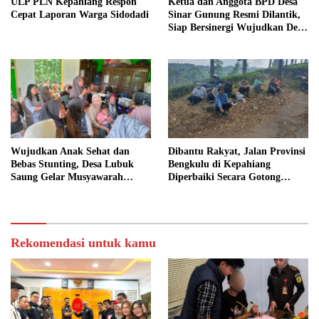
ULP PLN Kepahiang Respon
Ketua dan Anggota BPD Desa
Cepat Laporan Warga Sidodadi
Sinar Gunung Resmi Dilantik,
Siap Bersinergi Wujudkan Desa
yang Maju
Wujudkan Anak Sehat dan
Dibantu Rakyat, Jalan Provinsi
Bebas Stunting, Desa Lubuk
Bengkulu di Kepahiang
Saung Gelar Musyawarah
Diperbaiki Secara Gotong
Bersama
Royong
Rekomendasi untuk kamu