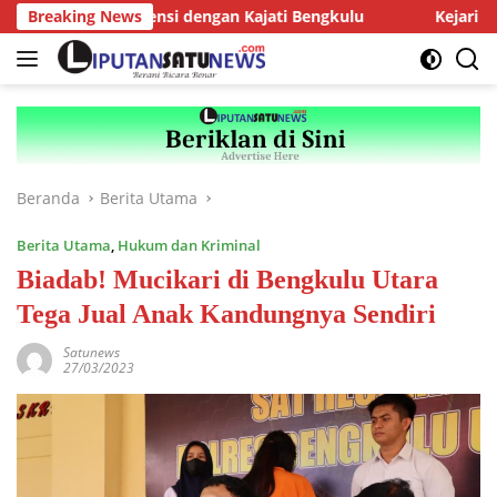
Langsung
rus AMJ Audiensi dengan Kajati Bengkulu
Breaking News
Kejari Kepahia
ke
konten
Beranda
Berita Utama
Berita Utama
,
Hukum dan Kriminal
Biadab! Mucikari di Bengkulu Utara
Tega Jual Anak Kandungnya Sendiri
Satunews
27/03/2023