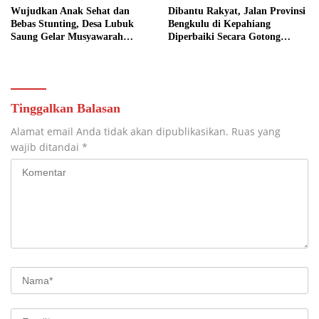
Wujudkan Anak Sehat dan
Dibantu Rakyat, Jalan Provinsi
Bebas Stunting, Desa Lubuk
Bengkulu di Kepahiang
Saung Gelar Musyawarah
Diperbaiki Secara Gotong
Bersama
Royong
Tinggalkan Balasan
Alamat email Anda tidak akan dipublikasikan.
Ruas yang
wajib ditandai
*