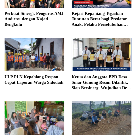
Perkuat Sinergi, Pengurus AMJ
Kejari Kepahiang Tegaskan
Audiensi dengan Kajati
Tuntutan Berat bagi Predator
Bengkulu
Anak, Pelaku Persetubuhan
Anak Tiri Dituntut 19 Tahun
Penjara, Vonis Hakim 18 Tahun
Penjara
ULP PLN Kepahiang Respon
Ketua dan Anggota BPD Desa
Cepat Laporan Warga Sidodadi
Sinar Gunung Resmi Dilantik,
Siap Bersinergi Wujudkan Desa
yang Maju