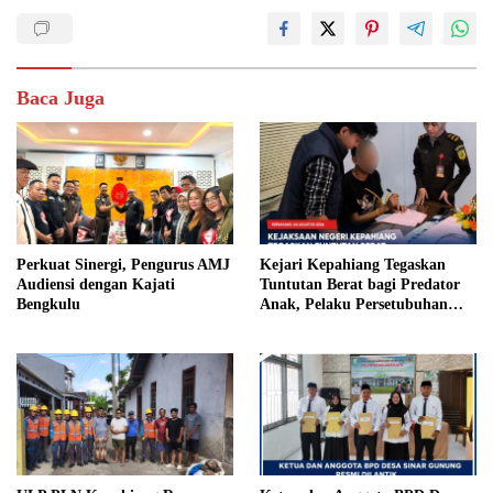
Baca Juga
Perkuat Sinergi, Pengurus AMJ
Kejari Kepahiang Tegaskan
Audiensi dengan Kajati
Tuntutan Berat bagi Predator
Bengkulu
Anak, Pelaku Persetubuhan
Anak Tiri Dituntut 19 Tahun
Penjara, Vonis Hakim 18 Tahun
Penjara