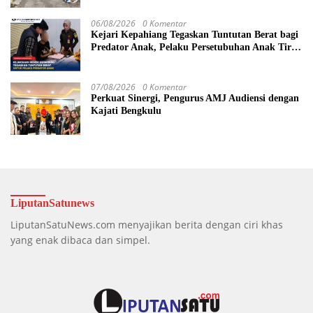
06/08/2026
0 Komentar
Kejari Kepahiang Tegaskan Tuntutan Berat bagi
Predator Anak, Pelaku Persetubuhan Anak Tiri
Dituntut 19 Tahun Penjara, Vonis Hakim 18
Tahun Penjara
07/08/2026
0 Komentar
Perkuat Sinergi, Pengurus AMJ Audiensi dengan
Kajati Bengkulu
LiputanSatunews
LiputanSatuNews.com menyajikan berita dengan ciri khas
yang enak dibaca dan simpel.