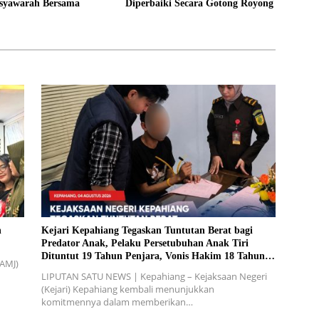
syawarah Bersama
Diperbaiki Secara Gotong Royong
n
Kejari Kepahiang Tegaskan Tuntutan Berat bagi
Predator Anak, Pelaku Persetubuhan Anak Tiri
Dituntut 19 Tahun Penjara, Vonis Hakim 18 Tahun
(AMJ)
Penjara
LIPUTAN SATU NEWS | Kepahiang – Kejaksaan Negeri
(Kejari) Kepahiang kembali menunjukkan
komitmennya dalam memberikan…