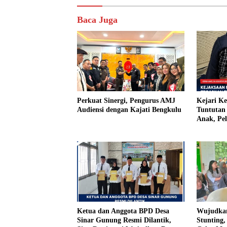
Baca Juga
Perkuat Sinergi, Pengurus AMJ
Kejari K
Audiensi dengan Kajati Bengkulu
Tuntutan 
Anak, Pe
Tiri Ditu
Vonis Ha
Ketua dan Anggota BPD Desa
Wujudkan
Sinar Gunung Resmi Dilantik,
Stunting