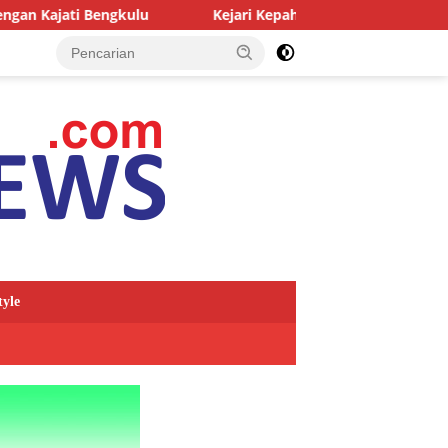
gkulu
Kejari Kepahiang Tegaskan Tuntutan Berat bagi Pr
tyle