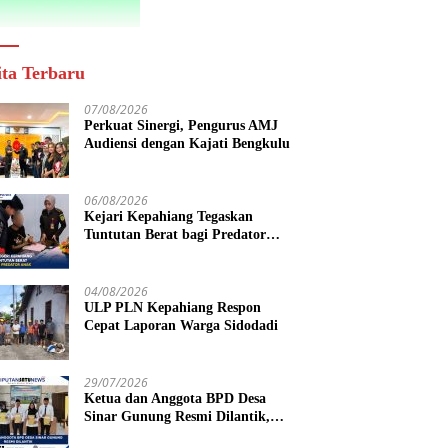
ita Terbaru
07/08/2026
Perkuat Sinergi, Pengurus AMJ
Audiensi dengan Kajati Bengkulu
06/08/2026
Kejari Kepahiang Tegaskan
Tuntutan Berat bagi Predator
Anak, Pelaku Persetubuhan Anak
Tiri Dituntut 19 Tahun Penjara,
Vonis Hakim 18 Tahun Penjara
04/08/2026
ULP PLN Kepahiang Respon
Cepat Laporan Warga Sidodadi
29/07/2026
Ketua dan Anggota BPD Desa
Sinar Gunung Resmi Dilantik,
Siap Bersinergi Wujudkan Desa