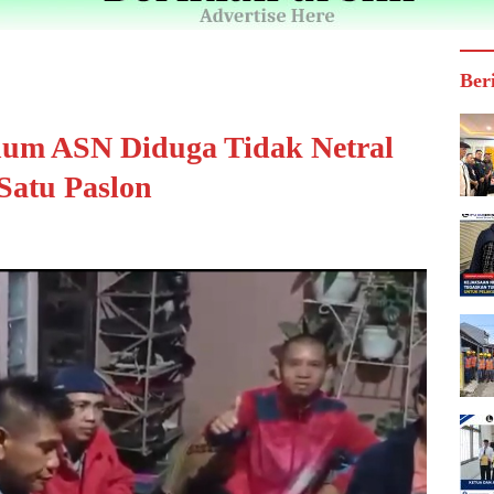
Ber
num ASN Diduga Tidak Netral
Satu Paslon