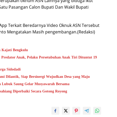
merupakan oknum ASN Lainnya yang diduga ikut
atu Pasangan Calon Bupati Dan Wakil Bupati
sApp Terkait Beredarnya Video Oknuk ASN Tersebut
anto Mengatakan Masih pengembangan.(Redaksi)
n Kajati Bengkulu
 Predator Anak, Pelaku Persetubuhan Anak Tiri Dituntut 19
rga Sidodadi
mi Dilantik, Siap Bersinergi Wujudkan Desa yang Maju
sa Lubuk Saung Gelar Musyawarah Bersama
epahiang Diperbaiki Secara Gotong Royong