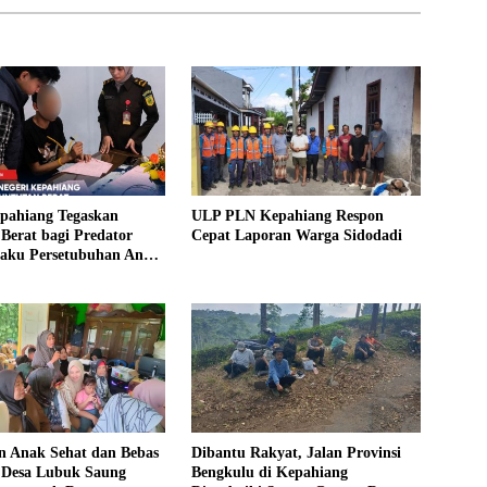
epahiang Tegaskan
ULP PLN Kepahiang Respon
Berat bagi Predator
Cepat Laporan Warga Sidodadi
laku Persetubuhan Anak
ntut 19 Tahun Penjara,
kim 18 Tahun Penjara
 Anak Sehat dan Bebas
Dibantu Rakyat, Jalan Provinsi
, Desa Lubuk Saung
Bengkulu di Kepahiang