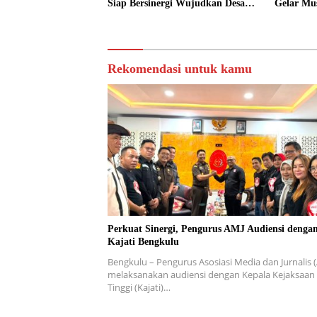
Siap Bersinergi Wujudkan Desa
Gelar Mu
yang Maju
Rekomendasi untuk kamu
Perkuat Sinergi, Pengurus AMJ Audiensi denga
Kajati Bengkulu
Bengkulu – Pengurus Asosiasi Media dan Jurnalis 
melaksanakan audiensi dengan Kepala Kejaksaan
Tinggi (Kajati)…