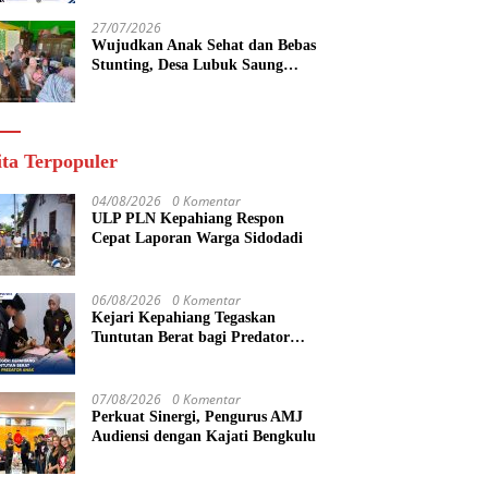
yang Maju
27/07/2026
Wujudkan Anak Sehat dan Bebas
Stunting, Desa Lubuk Saung
Gelar Musyawarah Bersama
ita Terpopuler
04/08/2026
0 Komentar
ULP PLN Kepahiang Respon
Cepat Laporan Warga Sidodadi
06/08/2026
0 Komentar
Kejari Kepahiang Tegaskan
Tuntutan Berat bagi Predator
Anak, Pelaku Persetubuhan Anak
Tiri Dituntut 19 Tahun Penjara,
Vonis Hakim 18 Tahun Penjara
07/08/2026
0 Komentar
Perkuat Sinergi, Pengurus AMJ
Audiensi dengan Kajati Bengkulu