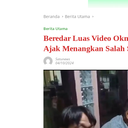
Beranda
Berita Utama
Berita Utama
Beredar Luas Video Ok
Ajak Menangkan Salah 
Satunews
04/10/2024