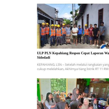
ULP PLN Kepahiang Respon Cepat Laporan Wa
Sidodadi
KEPAHIANG, LSN – Setelah melalui rangkaian yan
cukup melelahkan, Akhirnya tiang listrik RT 11 R