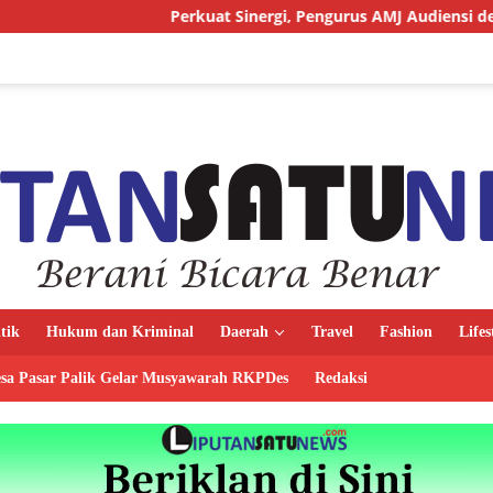
Perkuat Sinergi, Pengurus AMJ Audiensi dengan Kajati Ben
itik
Hukum dan Kriminal
Daerah
Travel
Fashion
Lifes
sa Pasar Palik Gelar Musyawarah RKPDes
Redaksi