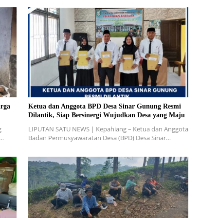
rga
Ketua dan Anggota BPD Desa Sinar Gunung Resmi
Dilantik, Siap Bersinergi Wujudkan Desa yang Maju
g
LIPUTAN SATU NEWS | Kepahiang – Ketua dan Anggota
W…
Badan Permusyawaratan Desa (BPD) Desa Sinar…