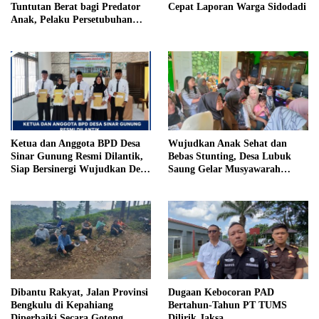
Tuntutan Berat bagi Predator
Cepat Laporan Warga Sidodadi
Anak, Pelaku Persetubuhan
Anak Tiri Dituntut 19 Tahun
Penjara, Vonis Hakim 18 Tahun
Penjara
Ketua dan Anggota BPD Desa
Wujudkan Anak Sehat dan
Sinar Gunung Resmi Dilantik,
Bebas Stunting, Desa Lubuk
Siap Bersinergi Wujudkan Desa
Saung Gelar Musyawarah
yang Maju
Bersama
Dibantu Rakyat, Jalan Provinsi
Dugaan Kebocoran PAD
Bengkulu di Kepahiang
Bertahun-Tahun PT TUMS
Diperbaiki Secara Gotong
Dilirik Jaksa