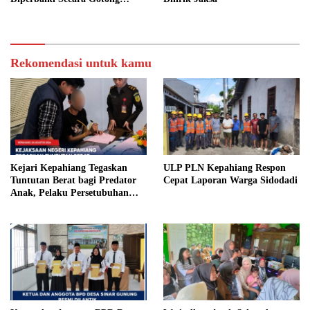
Royong
Rekomendasi untuk kamu
Kejari Kepahiang Tegaskan
ULP PLN Kepahiang Respon
Tuntutan Berat bagi Predator
Cepat Laporan Warga Sidodadi
Anak, Pelaku Persetubuhan
Anak Tiri Dituntut 19 Tahun
Penjara, Vonis Hakim 18 Tahun
Penjara