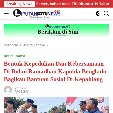
Langsung
ak, Pelaku Persetubuhan Anak Tiri Dituntut 19 Tahun Penjara, 
Breaking News
ke
konten
Beranda
Berita Utama
Berita Utama
Bentuk Kepedulian Dan Kebersamaan
Di Bulan Ramadhan Kapolda Bengkulu
Bagikan Bantuan Sosial Di Kepahiang
Satunews
15/03/2024