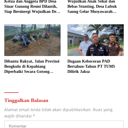
Ketua dan Anggota BPD Desa
Wujudkan Anak Sehat dan
Sinar Gunung Resmi Dilantik,
Bebas Stunting, Desa Lubuk
Siap Bersinergi Wujudkan Desa
Saung Gelar Musyawarah
yang Maju
Bersama
Dibantu Rakyat, Jalan Provinsi
Dugaan Kebocoran PAD
Bengkulu di Kepahiang
Bertahun-Tahun PT TUMS
Diperbaiki Secara Gotong
Dilirik Jaksa
Royong
Tinggalkan Balasan
Alamat email Anda tidak akan dipublikasikan.
Ruas yang
wajib ditandai
*