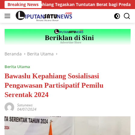
Langsung
Kejari Kepahiang Tegaskan Tuntutan Berat bagi Predator Anak, P
Breaking News
ke
konten
Beranda
Berita Utama
Berita Utama
Bawaslu Kepahiang Sosialisasi
Pengawasan Partisipatif Pemilu
Serentak 2024
Satunews
04/07/2024