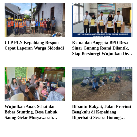
Penjara, Vonis Hakim 18 Tahun
Penjara
ULP PLN Kepahiang Respon
Ketua dan Anggota BPD Desa
Cepat Laporan Warga Sidodadi
Sinar Gunung Resmi Dilantik,
Siap Bersinergi Wujudkan Desa
yang Maju
Wujudkan Anak Sehat dan
Dibantu Rakyat, Jalan Provinsi
Bebas Stunting, Desa Lubuk
Bengkulu di Kepahiang
Saung Gelar Musyawarah
Diperbaiki Secara Gotong
Bersama
Royong