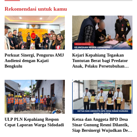
Rekomendasi untuk kamu
Perkuat Sinergi, Pengurus AMJ
Kejari Kepahiang Tegaskan
Audiensi dengan Kajati
Tuntutan Berat bagi Predator
Bengkulu
Anak, Pelaku Persetubuhan
Anak Tiri Dituntut 19 Tahun
Penjara, Vonis Hakim 18 Tahun
Penjara
ULP PLN Kepahiang Respon
Ketua dan Anggota BPD Desa
Cepat Laporan Warga Sidodadi
Sinar Gunung Resmi Dilantik,
Siap Bersinergi Wujudkan Desa
yang Maju