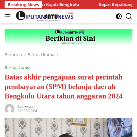
Langsung
ensi dengan Kajati Bengkulu
Breaking News
Kejari Kepahiang Tegaskan 
ke
konten
Beranda
Berita Utama
Berita Utama
Batas akhir pengajuan surat perintah
pembayaran (SPM) belanja daerah
Bengkulu Utara tahun anggaran 2024
Satunews
02/12/2024