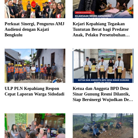
Perkuat Sinergi, Pengurus AMJ
Kejari Kepahiang Tegaskan
Audiensi dengan Kajati
Tuntutan Berat bagi Predator
Bengkulu
Anak, Pelaku Persetubuhan
Anak Tiri Dituntut 19 Tahun
Penjara, Vonis Hakim 18 Tahun
Penjara
ULP PLN Kepahiang Respon
Ketua dan Anggota BPD Desa
Cepat Laporan Warga Sidodadi
Sinar Gunung Resmi Dilantik,
Siap Bersinergi Wujudkan Desa
yang Maju