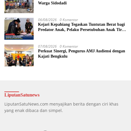
Warga Sidodadi
06/08/2026
0 Komentar
Kejari Kepahiang Tegaskan Tuntutan Berat bagi
Predator Anak, Pelaku Persetubuhan Anak Tiri
Dituntut 19 Tahun Penjara, Vonis Hakim 18
Tahun Penjara
07/08/2026
0 Komentar
Perkuat Sinergi, Pengurus AMJ Audiensi dengan
Kajati Bengkulu
LiputanSatunews
LiputanSatuNews.com menyajikan berita dengan ciri khas
yang enak dibaca dan simpel.