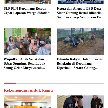
ULP PLN Kepahiang Respon
Ketua dan Anggota BPD Desa
Cepat Laporan Warga Sidodadi
Sinar Gunung Resmi Dilantik,
Siap Bersinergi Wujudkan Desa
yang Maju
Wujudkan Anak Sehat dan
Dibantu Rakyat, Jalan Provinsi
Bebas Stunting, Desa Lubuk
Bengkulu di Kepahiang
Saung Gelar Musyawarah
Diperbaiki Secara Gotong
Bersama
Royong
Rekomendasi untuk kamu