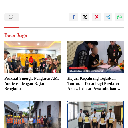
Baca Juga
Perkuat Sinergi, Pengurus AMJ
Kejari Kepahiang Tegaskan
Audiensi dengan Kajati
Tuntutan Berat bagi Predator
Bengkulu
Anak, Pelaku Persetubuhan
Anak Tiri Dituntut 19 Tahun
Penjara, Vonis Hakim 18 Tahun
Penjara