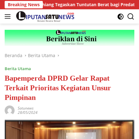
Langsung
Kejari Kepahiang Tegaskan Tuntutan Berat bagi Predator Anak, 
Breaking News
ke
konten
Beranda
Berita Utama
Berita Utama
Bapemperda DPRD Gelar Rapat
Terkait Prioritas Kegiatan Unsur
Pimpinan
Satunews
28/05/2024