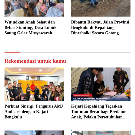
Wujudkan Anak Sehat dan
Dibantu Rakyat, Jalan Provinsi
Bebas Stunting, Desa Lubuk
Bengkulu di Kepahiang
Saung Gelar Musyawarah
Diperbaiki Secara Gotong
Bersama
Royong
Rekomendasi untuk kamu
Perkuat Sinergi, Pengurus AMJ
Kejari Kepahiang Tegaskan
Audiensi dengan Kajati
Tuntutan Berat bagi Predator
Bengkulu
Anak, Pelaku Persetubuhan
Anak Tiri Dituntut 19 Tahun
Penjara, Vonis Hakim 18 Tahun
Penjara