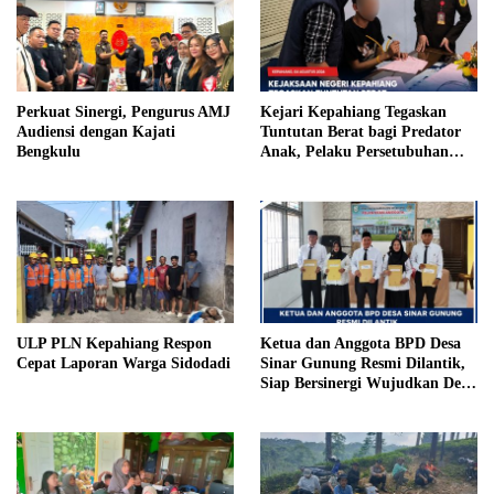
Perkuat Sinergi, Pengurus AMJ
Kejari Kepahiang Tegaskan
Audiensi dengan Kajati
Tuntutan Berat bagi Predator
Bengkulu
Anak, Pelaku Persetubuhan
Anak Tiri Dituntut 19 Tahun
Penjara, Vonis Hakim 18 Tahun
Penjara
ULP PLN Kepahiang Respon
Ketua dan Anggota BPD Desa
Cepat Laporan Warga Sidodadi
Sinar Gunung Resmi Dilantik,
Siap Bersinergi Wujudkan Desa
yang Maju