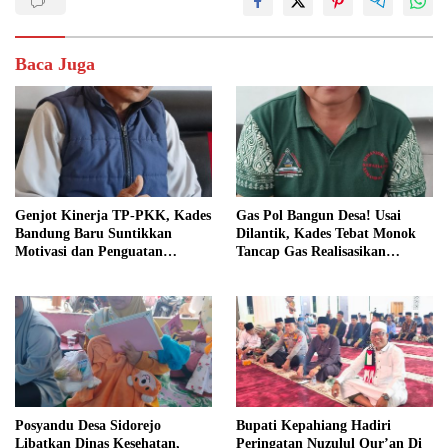
Baca Juga
Genjot Kinerja TP-PKK, Kades
Gas Pol Bangun Desa! Usai
Bandung Baru Suntikkan
Dilantik, Kades Tebat Monok
Motivasi dan Penguatan
Tancap Gas Realisasikan
Kapasitas Pengurus
Program dan Ajak Warga
Bersatu
Posyandu Desa Sidorejo
Bupati Kepahiang Hadiri
Libatkan Dinas Kesehatan,
Peringatan Nuzulul Qur’an Di