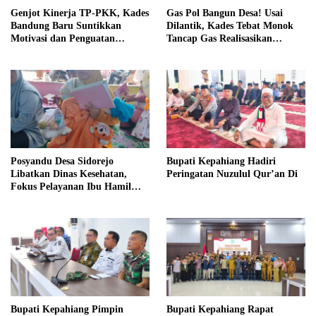
Genjot Kinerja TP-PKK, Kades
Gas Pol Bangun Desa! Usai
Bandung Baru Suntikkan
Dilantik, Kades Tebat Monok
Motivasi dan Penguatan
Tancap Gas Realisasikan
Kapasitas Pengurus
Program dan Ajak Warga
Bersatu
Posyandu Desa Sidorejo
Bupati Kepahiang Hadiri
Libatkan Dinas Kesehatan,
Peringatan Nuzulul Qur’an Di
Fokus Pelayanan Ibu Hamil
hingga Lansia
Bupati Kepahiang Pimpin
Bupati Kepahiang Rapat