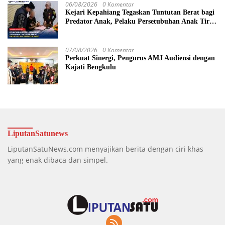
06/08/2026
0 Komentar
Kejari Kepahiang Tegaskan Tuntutan Berat bagi
Predator Anak, Pelaku Persetubuhan Anak Tiri
Dituntut 19 Tahun Penjara, Vonis Hakim 18
Tahun Penjara
07/08/2026
0 Komentar
Perkuat Sinergi, Pengurus AMJ Audiensi dengan
Kajati Bengkulu
LiputanSatunews
LiputanSatuNews.com menyajikan berita dengan ciri khas
yang enak dibaca dan simpel.