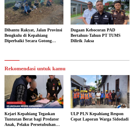
Dibantu Rakyat, Jalan Provinsi
Dugaan Kebocoran PAD
Bengkulu di Kepahiang
Bertahun-Tahun PT TUMS
Diperbaiki Secara Gotong
Dilirik Jaksa
Royong
Rekomendasi untuk kamu
Kejari Kepahiang Tegaskan
ULP PLN Kepahiang Respon
Tuntutan Berat bagi Predator
Cepat Laporan Warga Sidodadi
Anak, Pelaku Persetubuhan
Anak Tiri Dituntut 19 Tahun