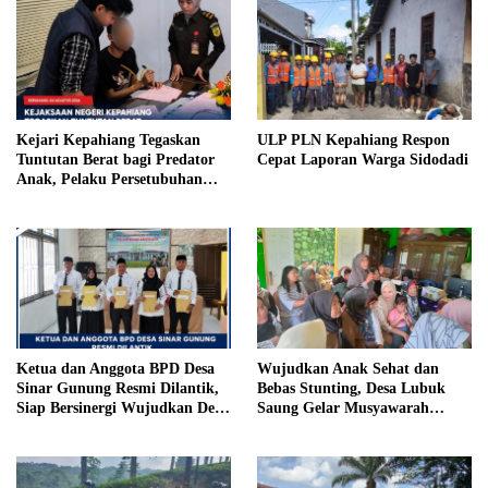
Kejari Kepahiang Tegaskan
ULP PLN Kepahiang Respon
Tuntutan Berat bagi Predator
Cepat Laporan Warga Sidodadi
Anak, Pelaku Persetubuhan
Anak Tiri Dituntut 19 Tahun
Penjara, Vonis Hakim 18 Tahun
Penjara
Ketua dan Anggota BPD Desa
Wujudkan Anak Sehat dan
Sinar Gunung Resmi Dilantik,
Bebas Stunting, Desa Lubuk
Siap Bersinergi Wujudkan Desa
Saung Gelar Musyawarah
yang Maju
Bersama