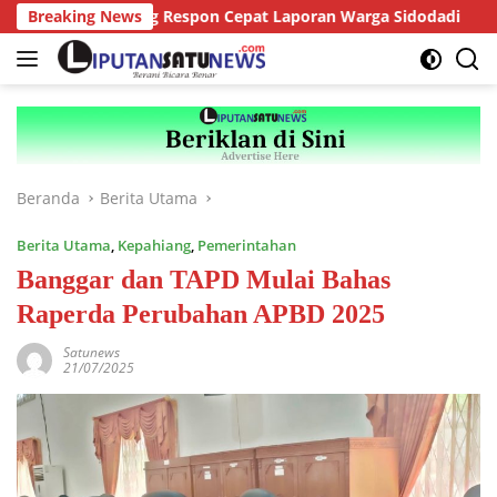
Langsung
epahiang Respon Cepat Laporan Warga Sidodadi
Breaking News
Ketua 
ke
konten
Beranda
Berita Utama
Berita Utama
,
Kepahiang
,
Pemerintahan
Banggar dan TAPD Mulai Bahas
Raperda Perubahan APBD 2025
Satunews
21/07/2025