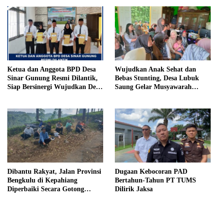
Penjara, Vonis Hakim 18 Tahun
Penjara
Ketua dan Anggota BPD Desa
Wujudkan Anak Sehat dan
Sinar Gunung Resmi Dilantik,
Bebas Stunting, Desa Lubuk
Siap Bersinergi Wujudkan Desa
Saung Gelar Musyawarah
yang Maju
Bersama
Dibantu Rakyat, Jalan Provinsi
Dugaan Kebocoran PAD
Bengkulu di Kepahiang
Bertahun-Tahun PT TUMS
Diperbaiki Secara Gotong
Dilirik Jaksa
Royong