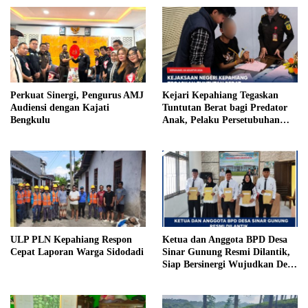
Perkuat Sinergi, Pengurus AMJ
Kejari Kepahiang Tegaskan
Audiensi dengan Kajati
Tuntutan Berat bagi Predator
Bengkulu
Anak, Pelaku Persetubuhan
Anak Tiri Dituntut 19 Tahun
Penjara, Vonis Hakim 18 Tahun
Penjara
ULP PLN Kepahiang Respon
Ketua dan Anggota BPD Desa
Cepat Laporan Warga Sidodadi
Sinar Gunung Resmi Dilantik,
Siap Bersinergi Wujudkan Desa
yang Maju