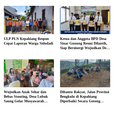
Penjara, Vonis Hakim 18 Tahun
Penjara
ULP PLN Kepahiang Respon
Ketua dan Anggota BPD Desa
Cepat Laporan Warga Sidodadi
Sinar Gunung Resmi Dilantik,
Siap Bersinergi Wujudkan Desa
yang Maju
Wujudkan Anak Sehat dan
Dibantu Rakyat, Jalan Provinsi
Bebas Stunting, Desa Lubuk
Bengkulu di Kepahiang
Saung Gelar Musyawarah
Diperbaiki Secara Gotong
Bersama
Royong