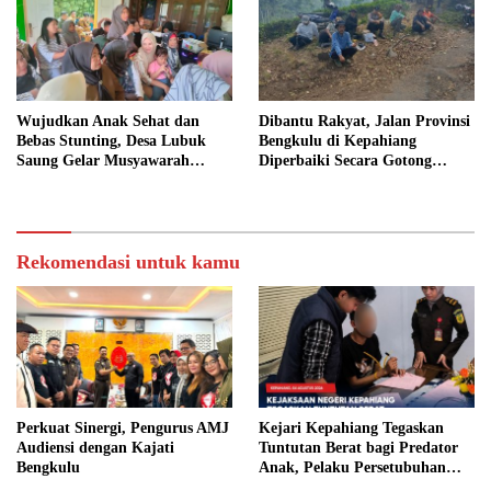
Wujudkan Anak Sehat dan
Dibantu Rakyat, Jalan Provinsi
Bebas Stunting, Desa Lubuk
Bengkulu di Kepahiang
Saung Gelar Musyawarah
Diperbaiki Secara Gotong
Bersama
Royong
Rekomendasi untuk kamu
Perkuat Sinergi, Pengurus AMJ
Kejari Kepahiang Tegaskan
Audiensi dengan Kajati
Tuntutan Berat bagi Predator
Bengkulu
Anak, Pelaku Persetubuhan
Anak Tiri Dituntut 19 Tahun