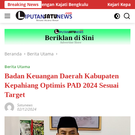
Langsung
J Audiensi dengan Kajati Bengkulu
Breaking News
Kejari Kepahiang Teg
ke
konten
Beranda
Berita Utama
Berita Utama
Badan Keuangan Daerah Kabupaten
Kepahiang Optimis PAD 2024 Sesuai
Target
Satunews
02/12/2024